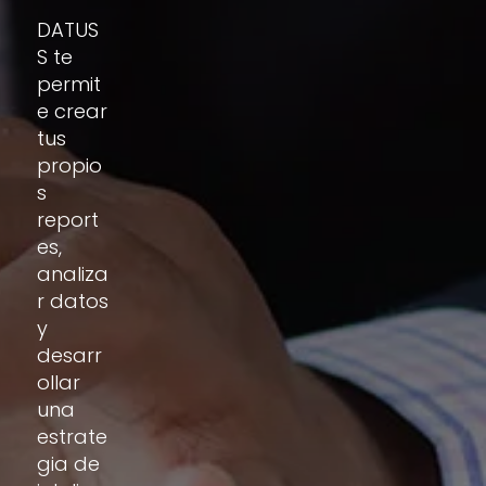
DATUS
S te
permit
e crear
tus
propio
s
report
es,
analiza
r datos
y
desarr
ollar
una
estrate
gia de