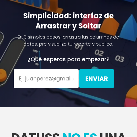
Simplicidad: interfaz de
Arrastrar y Soltar
En 3 simples pasos: arrastra las columnas de
datos, pre visualiza tu reporte y publica.
¿Qué esperas para empezar?
ENVIAR
Please
leave
this
field
empty.