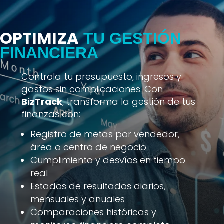
OPTIMIZA
TU GESTIÓN
FINANCIERA
Controla tu presupuesto, ingresos y
gastos sin complicaciones. Con
BizTrack
, transforma la gestión de tus
finanzas con:
Registro de metas por vendedor,
área o centro de negocio
Cumplimiento y desvíos en tiempo
real
Estados de resultados diarios,
mensuales y anuales
Comparaciones históricas y